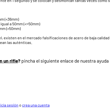
 en 1 segundo y se colocan y desmontan tantas veces como se q
6mm (<36mm)
o igual a 50mm (<=50mm)
50mm (>50mm)
l, existen en el mercado falsificaciones de acero de baja calidad
ean las auténticas.
 un rifle
?
pincha el siguiente enlace de nuestra ayuda 
nicia sesión
o
crea una cuenta