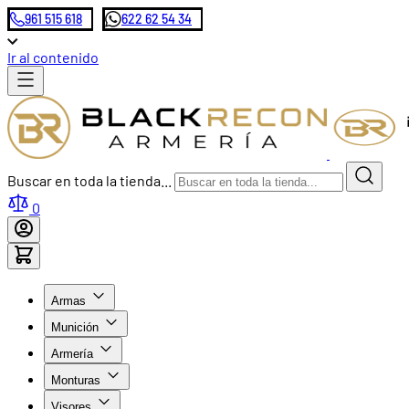
961 515 618
622 62 54 34
Ir al contenido
Buscar en toda la tienda...
0
Armas
Munición
Armería
Monturas
Visores