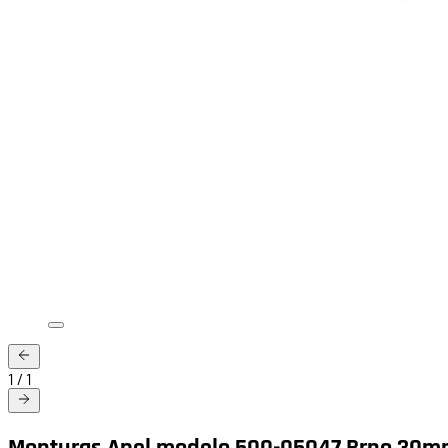
1
/
1
Monturas Apel modelo 500-05047 Brno 30m