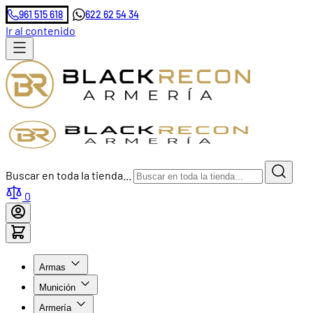
961 515 618
622 62 54 34
Ir al contenido
Buscar en toda la tienda...
0
Armas
Munición
Armería