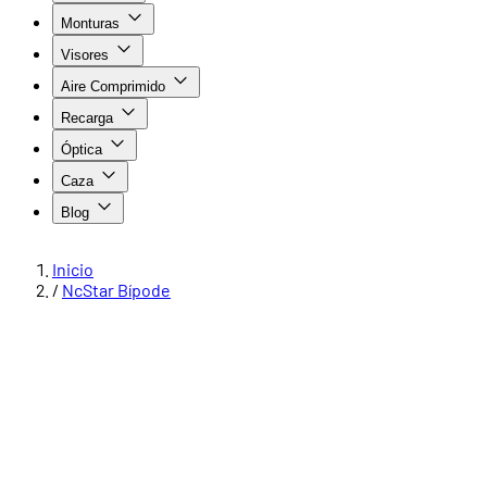
Monturas
Visores
Aire Comprimido
Recarga
Óptica
Caza
Blog
Inicio
/
NcStar Bípode