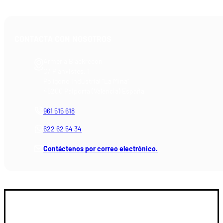
CONTACTA CON NOSOTROS
Armería Blackrecon
C/ Planxistes, 1
Polígono Industrial "La Mina"
46200 Paiporta (Valencia) España
961 515 618
622 62 54 34
Contáctenos por correo electrónico.
GUIA DE COMPRA