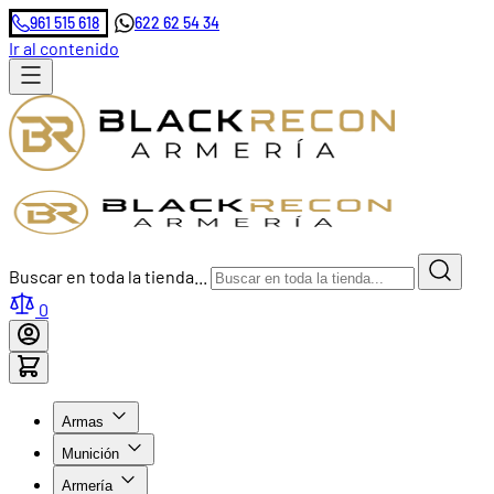
961 515 618
622 62 54 34
Ir al contenido
Buscar en toda la tienda...
0
Armas
Munición
Armería