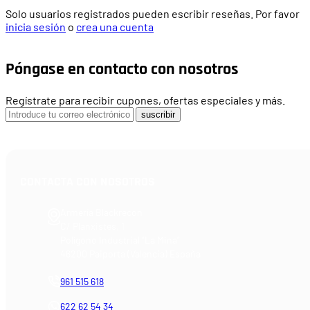
Solo usuarios registrados pueden escribir reseñas. Por favor
inicia sesión
o
crea una cuenta
Póngase en contacto con nosotros
Regístrate para recibir cupones, ofertas especiales y más.
suscribir
CONTACTA CON NOSOTROS
Armería Blackrecon
C/ Planxistes, 1
Polígono Industrial "La Mina"
46200 Paiporta (Valencia) España
961 515 618
622 62 54 34