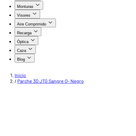
Monturas
Visores
Aire Comprimido
Recarga
Óptica
Caza
Blog
Inicio
/
Parche 3D JTG Sangre O- Negro