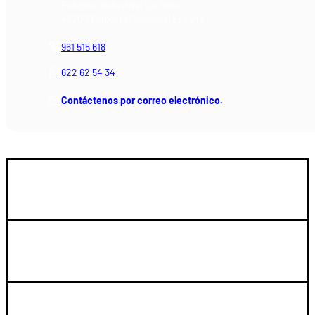
Polígono Industrial "La Mina"
46200 Paiporta (Valencia) España
961 515 618
622 62 54 34
Contáctenos por correo electrónico.
GUIA DE COMPRA
SOPORTE
LEGAL Y CUENTA