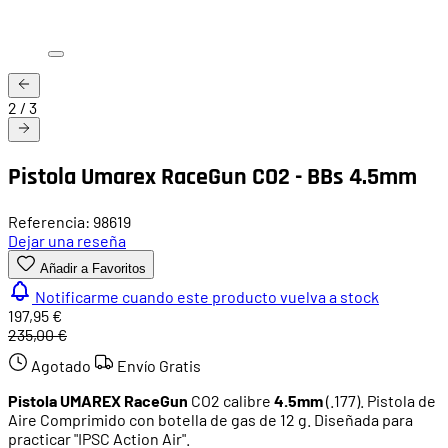
2
/
3
Pistola Umarex RaceGun CO2 - BBs 4.5mm
Referencia: 98619
Dejar una reseña
Añadir a Favoritos
Notificarme cuando este producto vuelva a stock
197,95 €
235,00 €
Agotado
Envío Gratis
Pistola UMAREX RaceGun
CO2 calibre
4.5mm
(.177). Pistola de
Aire Comprimido con botella de gas de 12 g. Diseñada para
practicar "IPSC Action Air".