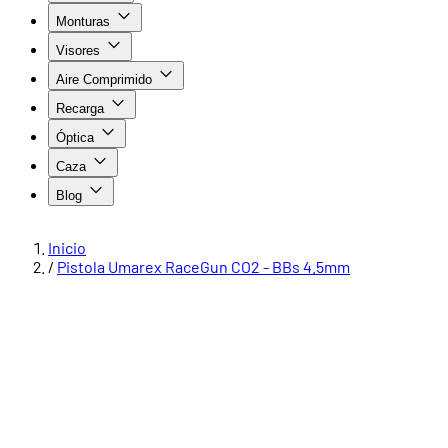
Monturas
Visores
Aire Comprimido
Recarga
Óptica
Caza
Blog
Inicio
/
Pistola Umarex RaceGun CO2 - BBs 4.5mm