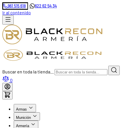
961 515 618
622 62 54 34
Ir al contenido
Buscar en toda la tienda...
0
Armas
Munición
Armería