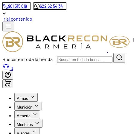
961 515 618
622 62 54 34
Ir al contenido
Buscar en toda la tienda...
0
Armas
Munición
Armería
Monturas
Visores