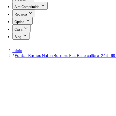
Aire Comprimido
Recarga
Óptica
Caza
Blog
Inicio
/
Puntas Barnes Match Burners Flat Base calibre .243 - 68