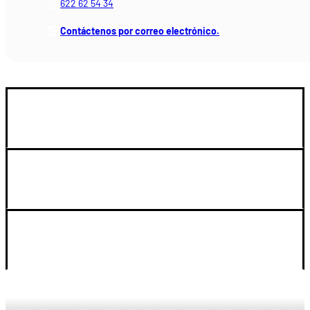
622 62 54 34
Contáctenos por correo electrónico.
GUIA DE COMPRA
SOPORTE
LEGAL Y CUENTA