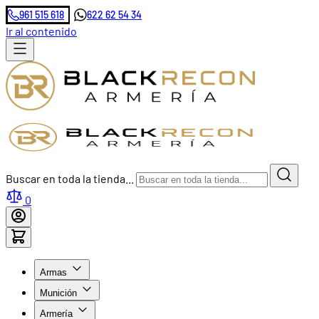
961 515 618
622 62 54 34
Ir al contenido
Buscar en toda la tienda...
0
Armas
Munición
Armería