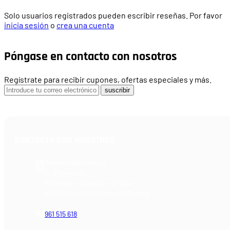
Solo usuarios registrados pueden escribir reseñas. Por favor
inicia sesión
o
crea una cuenta
Póngase en contacto con nosotros
Regístrate para recibir cupones, ofertas especiales y más.
suscribir
CONTACTA CON NOSOTROS
Armería Blackrecon
C/ Planxistes, 1
Polígono Industrial "La Mina"
46200 Paiporta (Valencia) España
961 515 618