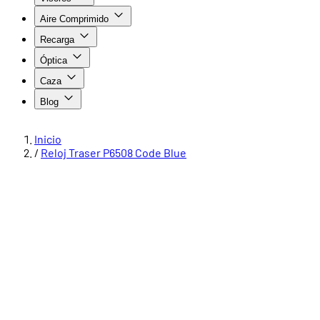
Aire Comprimido
Recarga
Óptica
Caza
Blog
Inicio
/
Reloj Traser P6508 Code Blue