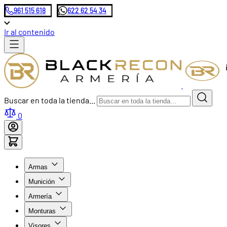
961 515 618
622 62 54 34
Ir al contenido
Buscar en toda la tienda...
0
Armas
Munición
Armería
Monturas
Visores