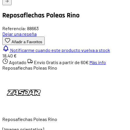
Reposaflechas Poleas Rino
Referencia: 88663
Dejar una reseña
Añadir a Favoritos
Notificarme cuando este producto vuelva a stock
18,40 €
Agotado
Envío Gratis a partir de
60€
Más info
Reposaflechas Poleas Rino
Reposaflechas Poleas Rino
[Imagen orientativa]