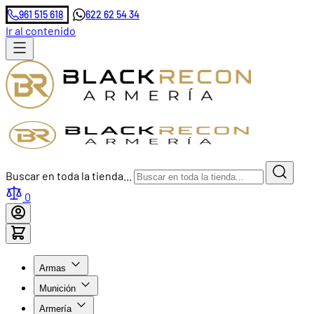
961 515 618
622 62 54 34
Ir al contenido
Buscar en toda la tienda...
0
Armas
Munición
Armería