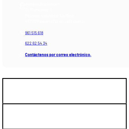
Armería Blackrecon
C/ Planxistes, 1
Polígono Industrial "La Mina"
46200 Paiporta (Valencia) España
961 515 618
622 62 54 34
Contáctenos por correo electrónico.
GUIA DE COMPRA
SOPORTE