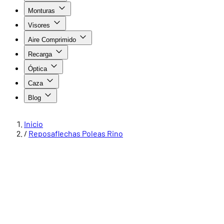
Monturas
Visores
Aire Comprimido
Recarga
Óptica
Caza
Blog
Inicio
/
Reposaflechas Poleas Rino