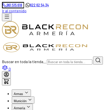
961 515 618
622 62 54 34
Ir al contenido
Buscar en toda la tienda...
0
Armas
Munición
Armería