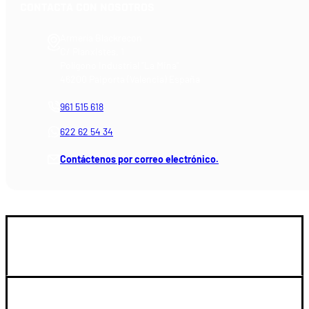
CONTACTA CON NOSOTROS
Armería Blackrecon
C/ Planxistes, 1
Polígono Industrial "La Mina"
46200 Paiporta (Valencia) España
961 515 618
622 62 54 34
Contáctenos por correo electrónico.
GUIA DE COMPRA
SOPORTE