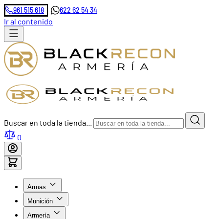
961 515 618
622 62 54 34
Ir al contenido
Buscar en toda la tienda...
0
Armas
Munición
Armería