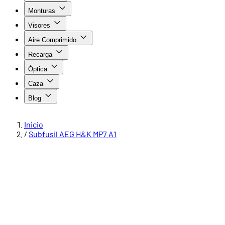
Monturas
Visores
Aire Comprimido
Recarga
Óptica
Caza
Blog
Inicio
/
Subfusil AEG H&K MP7 A1