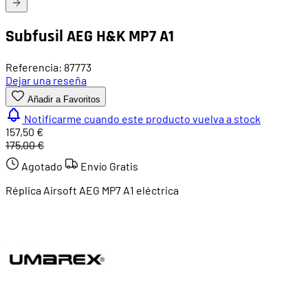
Subfusil AEG H&K MP7 A1
Referencia: 87773
Dejar una reseña
Añadir a Favoritos
Notificarme cuando este producto vuelva a stock
157,50 €
175,00 €
Agotado
Envío Gratis
Réplica Airsoft AEG MP7 A1 eléctrica