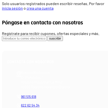
Solo usuarios registrados pueden escribir reseñas. Por favor
inicia sesión
o
crea una cuenta
Póngase en contacto con nosotros
Regístrate para recibir cupones, ofertas especiales y más.
suscribir
CONTACTA CON NOSOTROS
Armería Blackrecon
C/ Planxistes, 1
Polígono Industrial "La Mina"
46200 Paiporta (Valencia) España
961 515 618
622 62 54 34