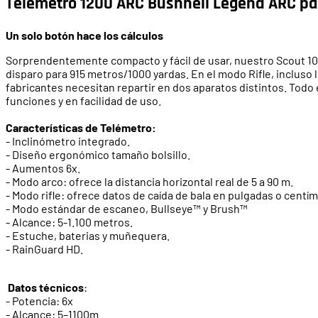
Telémetro 1200 ARC Bushnell Legend ARC pa
Un solo botón hace los cálculos
Sorprendentemente compacto y fácil de usar, nuestro Scout 1000
disparo para 915 metros/1000 yardas. En el modo Rifle, incluso 
fabricantes necesitan repartir en dos aparatos distintos. Todo 
funciones y en facilidad de uso.
Características de Telémetro:
- Inclinómetro integrado.
- Diseño ergonómico tamaño bolsillo.
- Aumentos 6x.
- Modo arco: ofrece la distancia horizontal real de 5 a 90 m.
- Modo rifle: ofrece datos de caída de bala en pulgadas o centí
- Modo estándar de escaneo, Bullseye™ y Brush™
- Alcance: 5-1.100 metros.
- Estuche, baterias y muñequera.
- RainGuard HD.
Datos técnicos
:
- Potencia: 6x
- Alcance: 5–1100m.