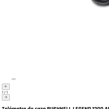
1
/
1
Telémetro de caza BUSHNELL LEGEND 1200 A