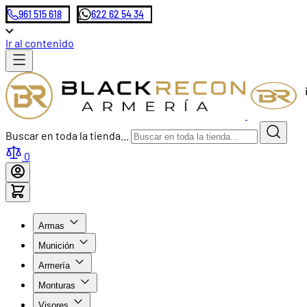
961 515 618
622 62 54 34
Ir al contenido
Buscar en toda la tienda...
0
Armas
Munición
Armería
Monturas
Visores