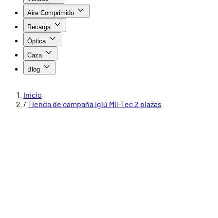
Aire Comprimido
Recarga
Óptica
Caza
Blog
Inicio
/
Tienda de campaña iglú Mil-Tec 2 plazas