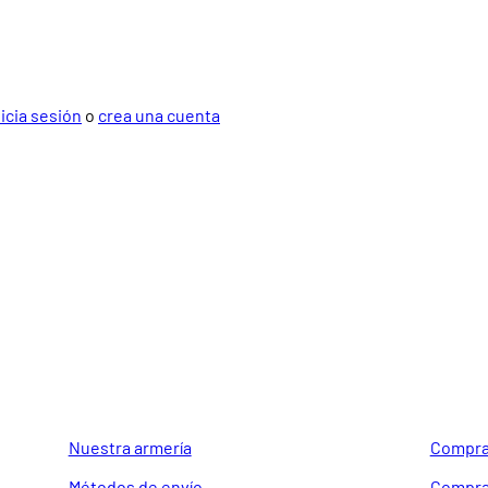
nicia sesión
o
crea una cuenta
GUIA DE COMPRA
SOPORTE
Nuestra armería
Compra
Métodos de envío
Compra