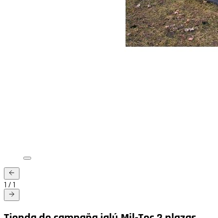
1
/
1
Tienda de campaña iglú Mil-Tec 2 plazas