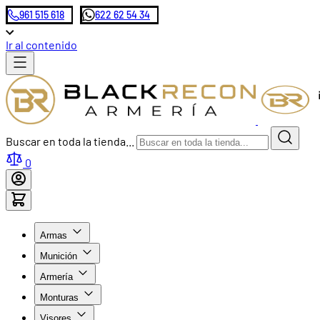
961 515 618
622 62 54 34
Ir al contenido
Buscar en toda la tienda...
0
Armas
Munición
Armería
Monturas
Visores