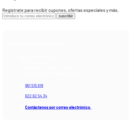
Regístrate para recibir cupones, ofertas especiales y más.
suscribir
CONTACTA CON NOSOTROS
Armería Blackrecon
C/ Planxistes, 1
Polígono Industrial "La Mina"
46200 Paiporta (Valencia) España
961 515 618
622 62 54 34
Contáctenos por correo electrónico.