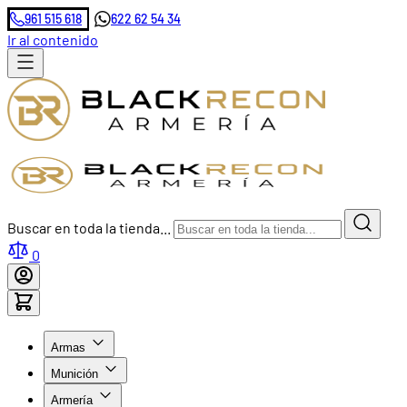
961 515 618
622 62 54 34
Ir al contenido
Buscar en toda la tienda...
0
Armas
Munición
Armería