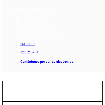
CONTACTA CON NOSOTROS
Armería Blackrecon
C/ Planxistes, 1
Polígono Industrial "La Mina"
46200 Paiporta (Valencia) España
961 515 618
622 62 54 34
Contáctenos por correo electrónico.
GUIA DE COMPRA