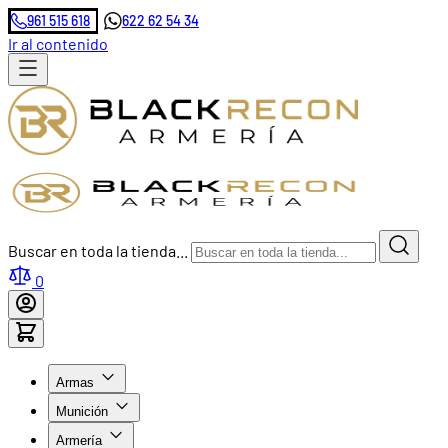
961 515 618
622 62 54 34
Ir al contenido
Buscar en toda la tienda...
0
Armas
Munición
Armería