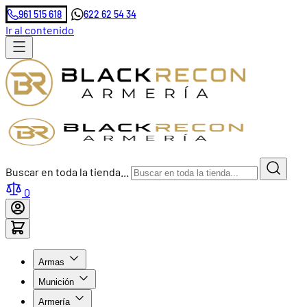
961 515 618
622 62 54 34
Ir al contenido
Buscar en toda la tienda...
0
Armas
Munición
Armería