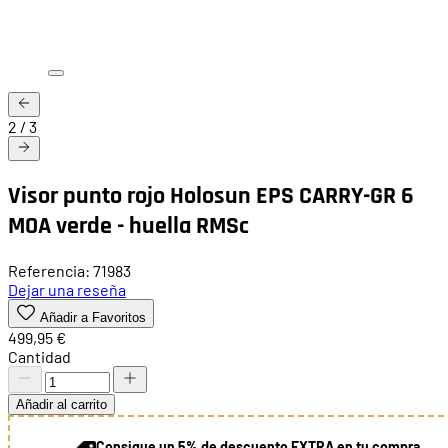
2
/
3
Visor punto rojo Holosun EPS CARRY-GR 6
MOA verde - huella RMSc
Referencia: 71983
Dejar una reseña
Añadir a Favoritos
499,95 €
Cantidad
Añadir al carrito
Consigue un 5% de descuento EXTRA en tu compra