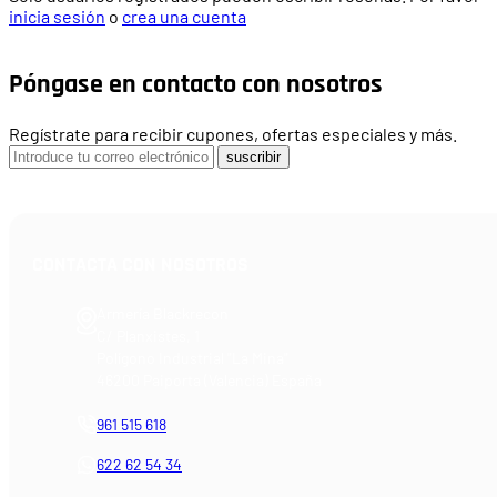
inicia sesión
o
crea una cuenta
Póngase en contacto con nosotros
Regístrate para recibir cupones, ofertas especiales y más.
suscribir
CONTACTA CON NOSOTROS
Armería Blackrecon
C/ Planxistes, 1
Polígono Industrial "La Mina"
46200 Paiporta (Valencia) España
961 515 618
622 62 54 34