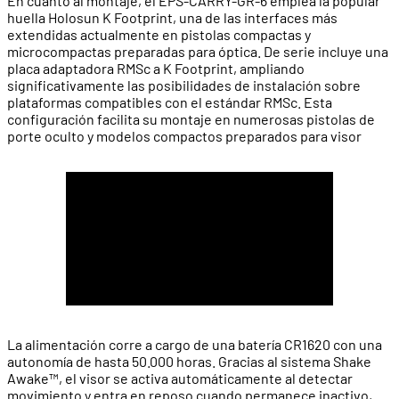
En cuanto al montaje, el EPS-CARRY-GR-6 emplea la popular
huella Holosun K Footprint, una de las interfaces más
extendidas actualmente en pistolas compactas y
microcompactas preparadas para óptica. De serie incluye una
placa adaptadora RMSc a K Footprint, ampliando
significativamente las posibilidades de instalación sobre
plataformas compatibles con el estándar RMSc. Esta
configuración facilita su montaje en numerosas pistolas de
porte oculto y modelos compactos preparados para visor
La alimentación corre a cargo de una batería CR1620 con una
autonomía de hasta 50.000 horas. Gracias al sistema Shake
Awake™, el visor se activa automáticamente al detectar
movimiento y entra en reposo cuando permanece inactivo,