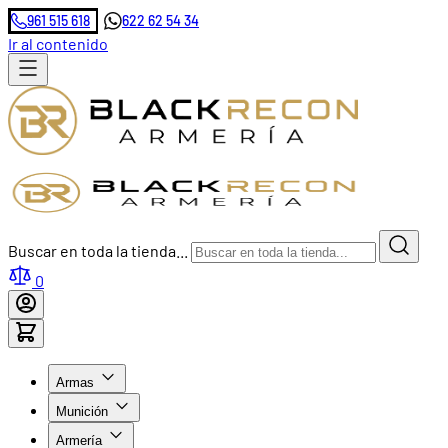
961 515 618
622 62 54 34
Ir al contenido
Buscar en toda la tienda...
0
Armas
Munición
Armería