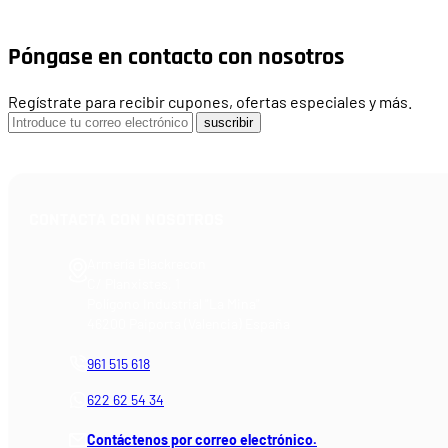
Póngase en contacto con nosotros
Regístrate para recibir cupones, ofertas especiales y más.
suscribir
CONTACTA CON NOSOTROS
Armería Blackrecon
C/ Planxistes, 1
Polígono Industrial "La Mina"
46200 Paiporta (Valencia) España
961 515 618
622 62 54 34
Contáctenos por correo electrónico.