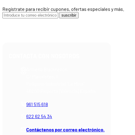
Regístrate para recibir cupones, ofertas especiales y más.
suscribir
CONTACTA CON NOSOTROS
Armería Blackrecon
C/ Planxistes, 1
Polígono Industrial "La Mina"
46200 Paiporta (Valencia) España
961 515 618
622 62 54 34
Contáctenos por correo electrónico.