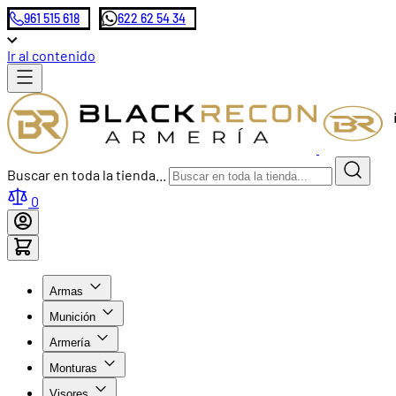
961 515 618
622 62 54 34
Ir al contenido
Buscar en toda la tienda...
0
Armas
Munición
Armería
Monturas
Visores