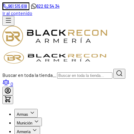
961 515 618
622 62 54 34
Ir al contenido
Buscar en toda la tienda...
0
Armas
Munición
Armería