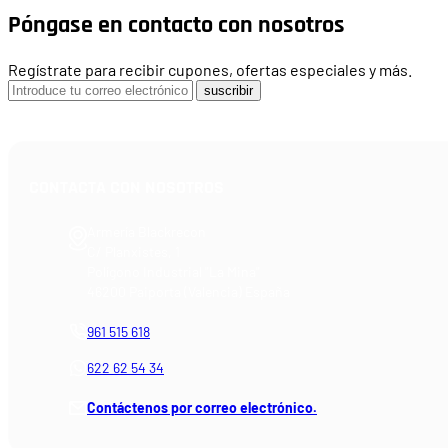
Póngase en contacto con nosotros
Regístrate para recibir cupones, ofertas especiales y más.
suscribir
CONTACTA CON NOSOTROS
Armería Blackrecon
C/ Planxistes, 1
Polígono Industrial "La Mina"
46200 Paiporta (Valencia) España
961 515 618
622 62 54 34
Contáctenos por correo electrónico.