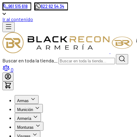
961 515 618
622 62 54 34
Ir al contenido
Buscar en toda la tienda...
0
Armas
Munición
Armería
Monturas
Visores