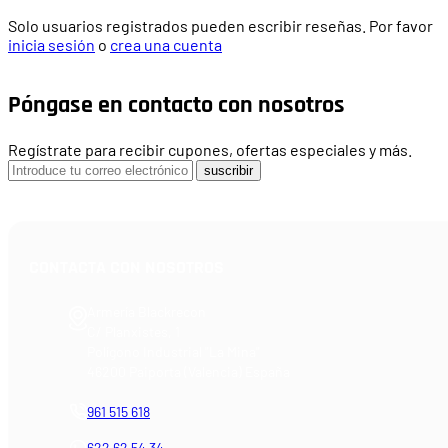
Solo usuarios registrados pueden escribir reseñas. Por favor
inicia sesión
o
crea una cuenta
Póngase en contacto con nosotros
Regístrate para recibir cupones, ofertas especiales y más.
suscribir
CONTACTA CON NOSOTROS
Armería Blackrecon
C/ Planxistes, 1
Polígono Industrial "La Mina"
46200 Paiporta (Valencia) España
961 515 618
622 62 54 34