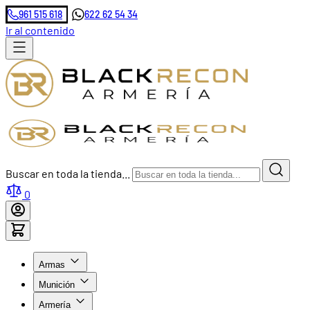
961 515 618
622 62 54 34
Ir al contenido
Buscar en toda la tienda...
0
Armas
Munición
Armería