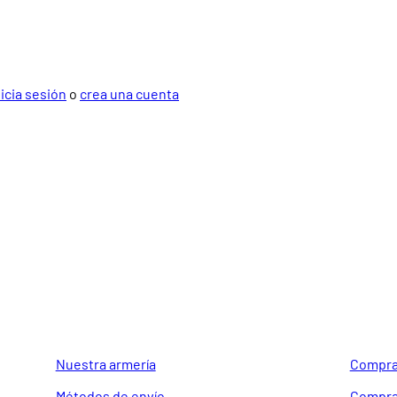
nicia sesión
o
crea una cuenta
GUIA DE COMPRA
SOPORTE
Nuestra armería
Compra
Métodos de envío
Compra