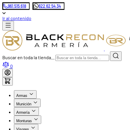
961 515 618
622 62 54 34
Ir al contenido
Buscar en toda la tienda...
0
Armas
Munición
Armería
Monturas
Visores