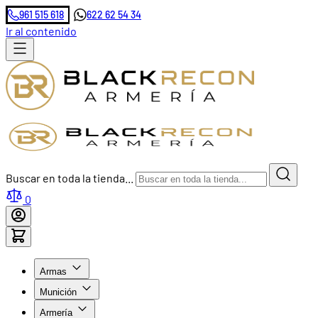
961 515 618
622 62 54 34
Ir al contenido
Buscar en toda la tienda...
0
Armas
Munición
Armería