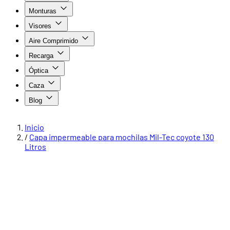
Monturas
Visores
Aire Comprimido
Recarga
Óptica
Caza
Blog
Inicio
/
Capa impermeable para mochilas Mil-Tec coyote 130
Litros