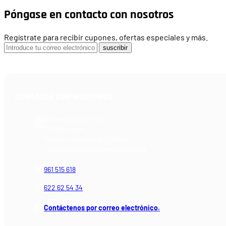
Póngase en contacto con nosotros
Regístrate para recibir cupones, ofertas especiales y más.
suscribir
CONTACTA CON NOSOTROS
Armería Blackrecon
C/ Planxistes, 1
Polígono Industrial "La Mina"
46200 Paiporta (Valencia) España
961 515 618
622 62 54 34
Contáctenos por correo electrónico.