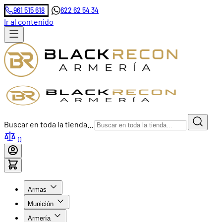
961 515 618
622 62 54 34
Ir al contenido
Buscar en toda la tienda...
0
Armas
Munición
Armería