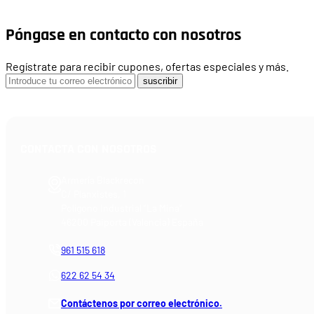
Póngase en contacto con nosotros
Regístrate para recibir cupones, ofertas especiales y más.
suscribir
CONTACTA CON NOSOTROS
Armería Blackrecon
C/ Planxistes, 1
Polígono Industrial "La Mina"
46200 Paiporta (Valencia) España
961 515 618
622 62 54 34
Contáctenos por correo electrónico.