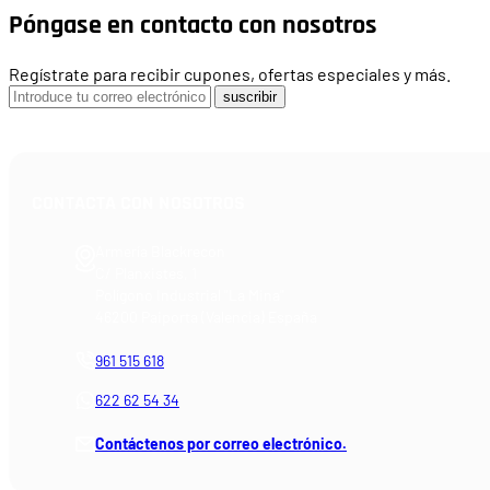
Póngase en contacto con nosotros
Regístrate para recibir cupones, ofertas especiales y más.
suscribir
CONTACTA CON NOSOTROS
Armería Blackrecon
C/ Planxistes, 1
Polígono Industrial "La Mina"
46200 Paiporta (Valencia) España
961 515 618
622 62 54 34
Contáctenos por correo electrónico.