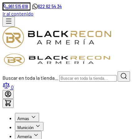
961 515 618
622 62 54 34
Ir al contenido
Buscar en toda la tienda...
0
Armas
Munición
Armería