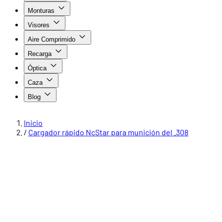
Monturas
Visores
Aire Comprimido
Recarga
Óptica
Caza
Blog
Inicio
/
Cargador rápido NcStar para munición del .308