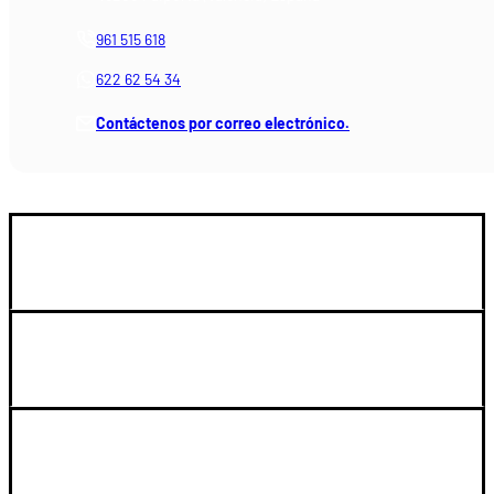
961 515 618
622 62 54 34
Contáctenos por correo electrónico.
GUIA DE COMPRA
SOPORTE
LEGAL Y CUENTA