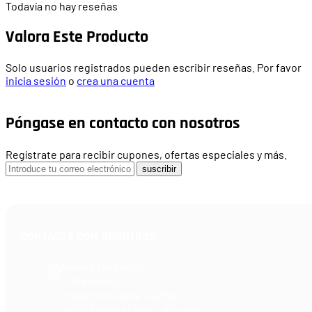
Todavía no hay reseñas
Valora Este Producto
Solo usuarios registrados pueden escribir reseñas. Por favor
inicia sesión
o
crea una cuenta
Póngase en contacto con nosotros
Regístrate para recibir cupones, ofertas especiales y más.
suscribir
CONTACTA CON NOSOTROS
Armería Blackrecon
C/ Planxistes, 1
Polígono Industrial "La Mina"
46200 Paiporta (Valencia) España