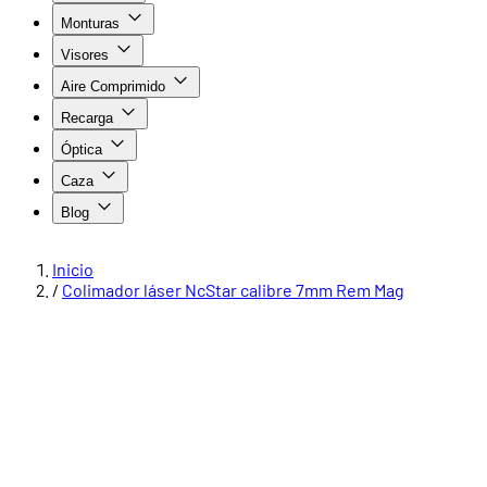
Monturas
Visores
Aire Comprimido
Recarga
Óptica
Caza
Blog
Inicio
/
Colimador láser NcStar calibre 7mm Rem Mag