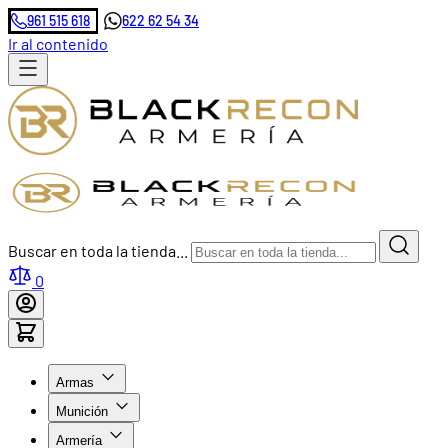
961 515 618
622 62 54 34
Ir al contenido
Buscar en toda la tienda...
0
Armas
Munición
Armería