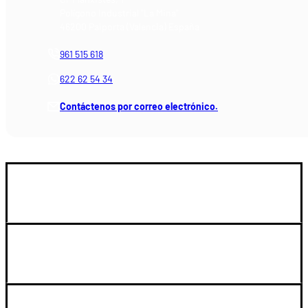
Polígono Industrial "La Mina"
46200 Paiporta (Valencia) España
961 515 618
622 62 54 34
Contáctenos por correo electrónico.
GUIA DE COMPRA
SOPORTE