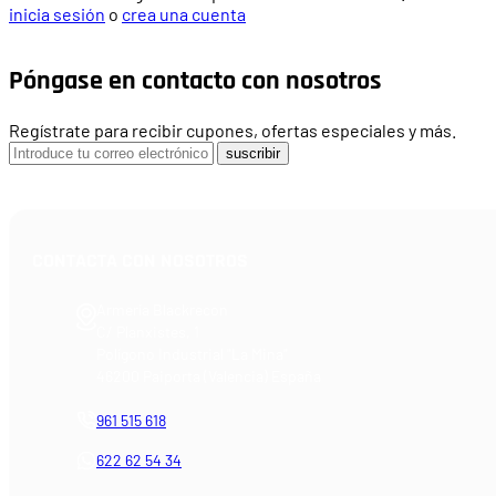
inicia sesión
o
crea una cuenta
Póngase en contacto con nosotros
Regístrate para recibir cupones, ofertas especiales y más.
suscribir
CONTACTA CON NOSOTROS
Armería Blackrecon
C/ Planxistes, 1
Polígono Industrial "La Mina"
46200 Paiporta (Valencia) España
961 515 618
622 62 54 34