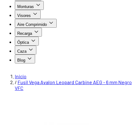
Monturas
Visores
Aire Comprimido
Recarga
Óptica
Caza
Blog
Inicio
/
Fusil Vega Avalon Leopard Carbine AEG - 6 mm Negro
VFC