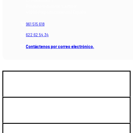
C/ Planxistes, 1
Polígono Industrial "La Mina"
46200 Paiporta (Valencia) España
961 515 618
622 62 54 34
Contáctenos por correo electrónico.
GUIA DE COMPRA
SOPORTE