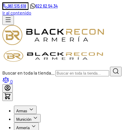
961 515 618
622 62 54 34
Ir al contenido
Buscar en toda la tienda...
0
Armas
Munición
Armería