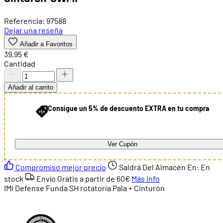
Referencia: 97588
Dejar una reseña
Añadir a Favoritos
39,95 €
Cantidad
Añadir al carrito
Consigue un 5% de descuento EXTRA en tu compra
Ver Cupón
Compromiso mejor precio
Saldrá Del Almacén En:
En
stock
Envío Gratis a partir de
60€
Más info
IMI Defense Funda SH rotatoria Pala + Cinturón