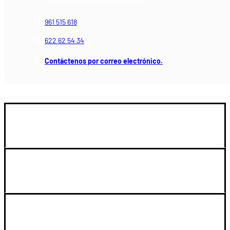
46200 Paiporta (Valencia) España
961 515 618
622 62 54 34
Contáctenos por correo electrónico.
GUIA DE COMPRA
SOPORTE
LEGAL Y CUENTA