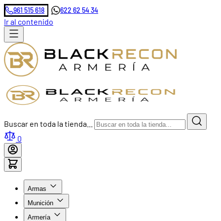
961 515 618
622 62 54 34
Ir al contenido
Buscar en toda la tienda...
0
Armas
Munición
Armería