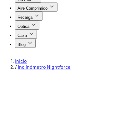
Aire Comprimido
Recarga
Óptica
Caza
Blog
Inicio
/
Inclinómetro Nightforce