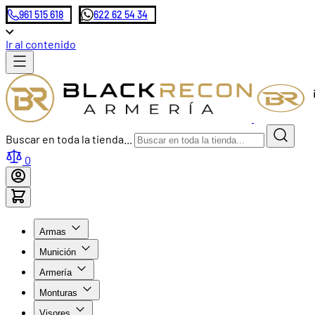
961 515 618
622 62 54 34
Ir al contenido
Buscar en toda la tienda...
0
Armas
Munición
Armería
Monturas
Visores