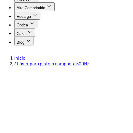
Aire Comprimido
Recarga
Óptica
Caza
Blog
Inicio
/
Láser para pistola compacta 600NE