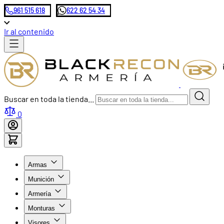
961 515 618
622 62 54 34
Ir al contenido
Buscar en toda la tienda...
0
Armas
Munición
Armería
Monturas
Visores