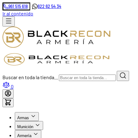
961 515 618
622 62 54 34
Ir al contenido
Buscar en toda la tienda...
0
Armas
Munición
Armería