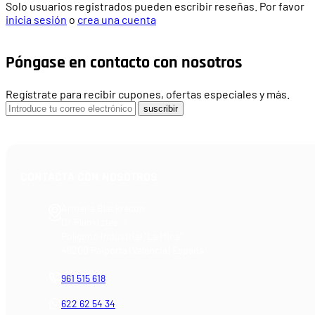
Solo usuarios registrados pueden escribir reseñas. Por favor
inicia sesión
o
crea una cuenta
Póngase en contacto con nosotros
Regístrate para recibir cupones, ofertas especiales y más.
suscribir
CONTACTA CON NOSOTROS
Armería Blackrecon
C/ Planxistes, 1
Polígono Industrial "La Mina"
46200 Paiporta (Valencia) España
961 515 618
622 62 54 34