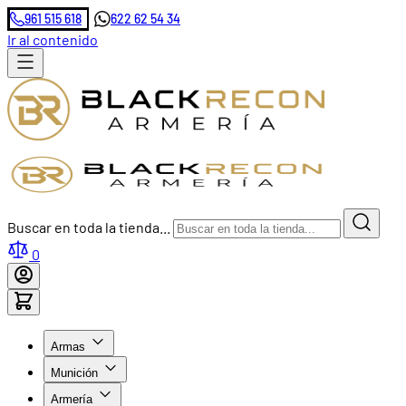
961 515 618
622 62 54 34
Ir al contenido
Buscar en toda la tienda...
0
Armas
Munición
Armería