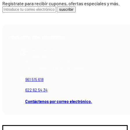
Regístrate para recibir cupones, ofertas especiales y más.
suscribir
CONTACTA CON NOSOTROS
Armería Blackrecon
C/ Planxistes, 1
Polígono Industrial "La Mina"
46200 Paiporta (Valencia) España
961 515 618
622 62 54 34
Contáctenos por correo electrónico.