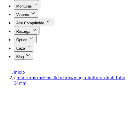
Monturas
Visores
Aire Comprimido
Recarga
Óptica
Caza
Blog
Inicio
/
monturas maklassik fn browning a-bolt/eurobolt tubo
34mm