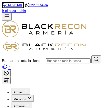
961 515 618
622 62 54 34
Ir al contenido
Buscar en toda la tienda...
0
Armas
Munición
Armería