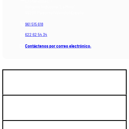
C/ Planxistes, 1
Polígono Industrial "La Mina"
46200 Paiporta (Valencia) España
961 515 618
622 62 54 34
Contáctenos por correo electrónico.
GUIA DE COMPRA
SOPORTE