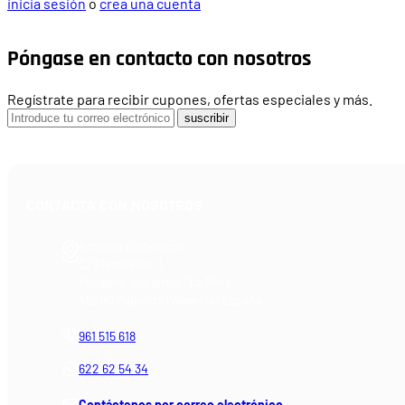
inicia sesión
o
crea una cuenta
Póngase en contacto con nosotros
Regístrate para recibir cupones, ofertas especiales y más.
suscribir
CONTACTA CON NOSOTROS
Armería Blackrecon
C/ Planxistes, 1
Polígono Industrial "La Mina"
46200 Paiporta (Valencia) España
961 515 618
622 62 54 34
Contáctenos por correo electrónico.