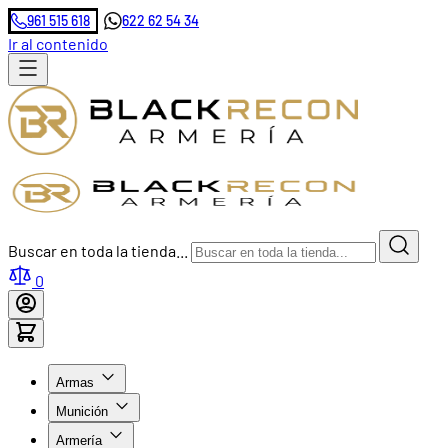
961 515 618
622 62 54 34
Ir al contenido
Buscar en toda la tienda...
0
Armas
Munición
Armería