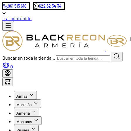
961 515 618
622 62 54 34
Ir al contenido
Buscar en toda la tienda...
0
Armas
Munición
Armería
Monturas
Visores