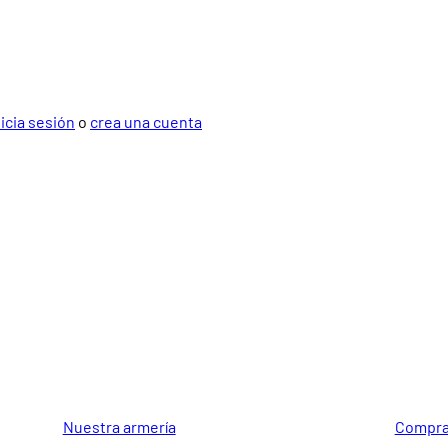
nicia sesión
o
crea una cuenta
GUIA DE COMPRA
SOPORTE
Nuestra armería
Compra