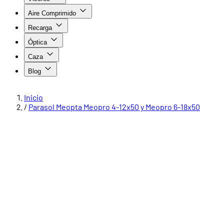
Aire Comprimido
Recarga
Óptica
Caza
Blog
Inicio
/
Parasol Meopta Meopro 4-12x50 y Meopro 6-18x50