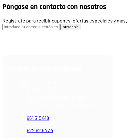
Póngase en contacto con nosotros
Regístrate para recibir cupones, ofertas especiales y más.
suscribir
CONTACTA CON NOSOTROS
Armería Blackrecon
C/ Planxistes, 1
Polígono Industrial "La Mina"
46200 Paiporta (Valencia) España
961 515 618
622 62 54 34