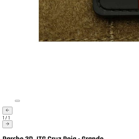
1
/
1
Parche 3D JTG Cruz Roja - Grande