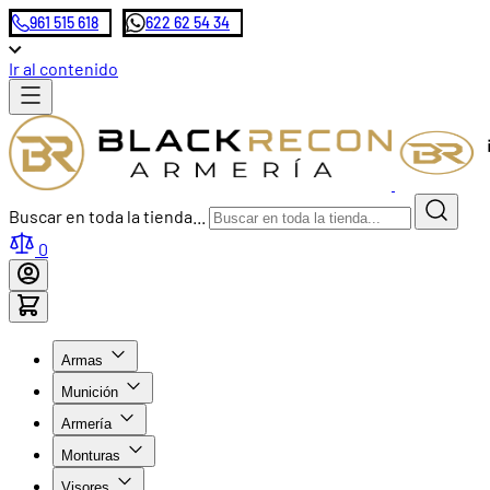
961 515 618
622 62 54 34
Ir al contenido
Buscar en toda la tienda...
0
Armas
Munición
Armería
Monturas
Visores