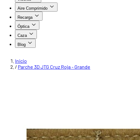
Aire Comprimido
Recarga
Óptica
Caza
Blog
Inicio
/
Parche 3D JTG Cruz Roja - Grande