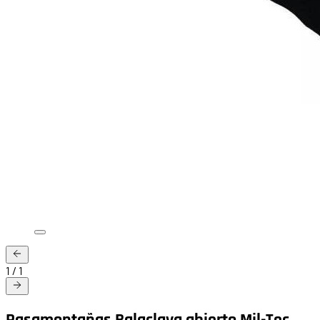
1
/
1
Pasamontañas Balaclava abierto Mil-Tec