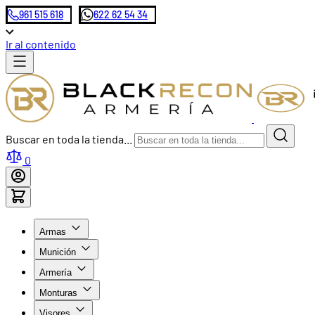
961 515 618
622 62 54 34
Ir al contenido
Buscar en toda la tienda...
0
Armas
Munición
Armería
Monturas
Visores