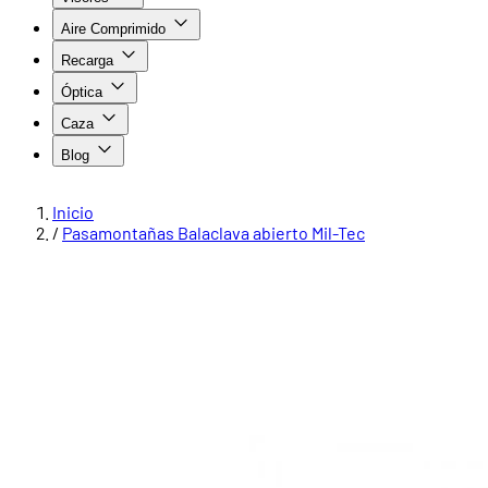
Aire Comprimido
Recarga
Óptica
Caza
Blog
Inicio
/
Pasamontañas Balaclava abierto Mil-Tec