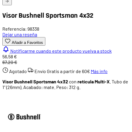
Visor Bushnell Sportsman 4x32
Referencia: 98338
Dejar una reseña
Añadir a Favoritos
Notificarme cuando este producto vuelva a stock
56,58 €
67,20 €
Agotado
Envío Gratis a partir de
60€
Más info
Visor Bushnell Sportsman 4x32
con
retícula Multi-X
. Tubo de
1" (26mm). Acabado: mate. Peso: 312 g.