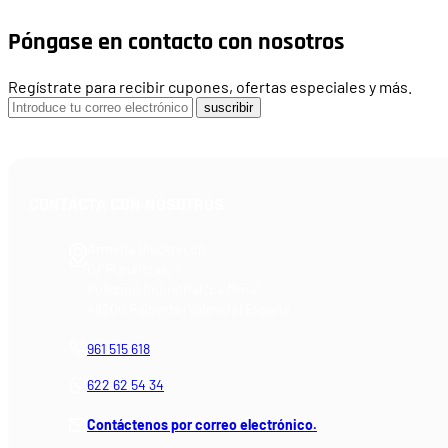
Póngase en contacto con nosotros
Regístrate para recibir cupones, ofertas especiales y más.
suscribir
CONTACTA CON NOSOTROS
Armería Blackrecon
C/ Planxistes, 1
Polígono Industrial "La Mina"
46200 Paiporta (Valencia) España
961 515 618
622 62 54 34
Contáctenos por correo electrónico.