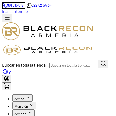
961 515 618
622 62 54 34
Ir al contenido
Buscar en toda la tienda...
0
Armas
Munición
Armería