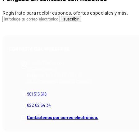
Regístrate para recibir cupones, ofertas especiales y más.
suscribir
CONTACTA CON NOSOTROS
Armería Blackrecon
C/ Planxistes, 1
Polígono Industrial "La Mina"
46200 Paiporta (Valencia) España
961 515 618
622 62 54 34
Contáctenos por correo electrónico.