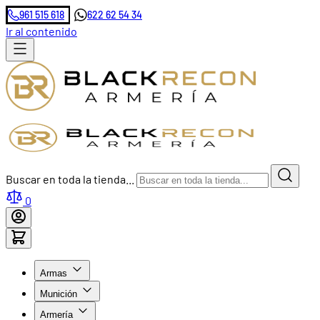
961 515 618
622 62 54 34
Ir al contenido
Buscar en toda la tienda...
0
Armas
Munición
Armería