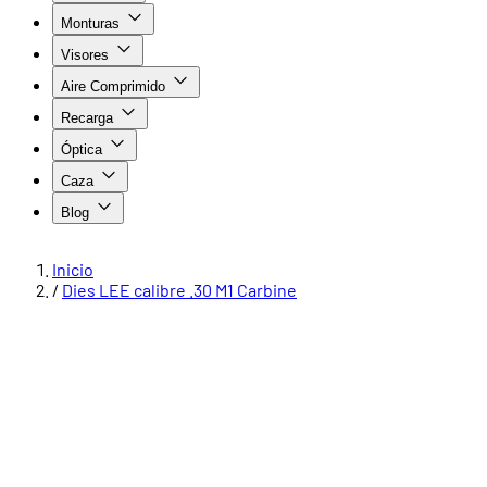
Monturas
Visores
Aire Comprimido
Recarga
Óptica
Caza
Blog
Inicio
/
Dies LEE calibre .30 M1 Carbine