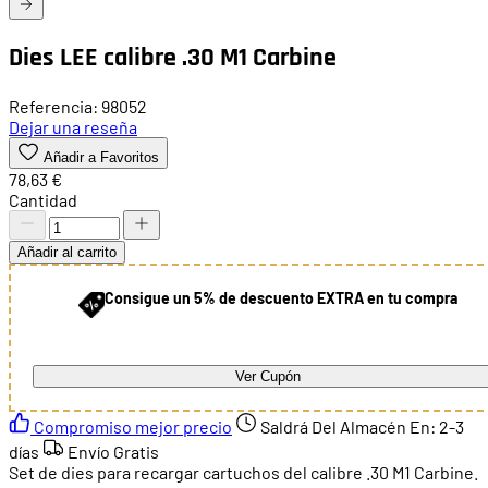
Dies LEE calibre .30 M1 Carbine
Referencia: 98052
Dejar una reseña
Añadir a Favoritos
78,63 €
Cantidad
Añadir al carrito
Consigue un 5% de descuento EXTRA en tu compra
Ver Cupón
Compromiso mejor precio
Saldrá Del Almacén En:
2-3
días
Envío Gratis
Set de dies para recargar cartuchos del calibre .30 M1 Carbine.