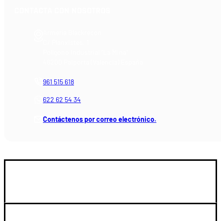
CONTACTA CON NOSOTROS
Armería Blackrecon
C/ Planxistes, 1
Polígono Industrial "La Mina"
46200 Paiporta (Valencia) España
961 515 618
622 62 54 34
Contáctenos por correo electrónico.
GUIA DE COMPRA