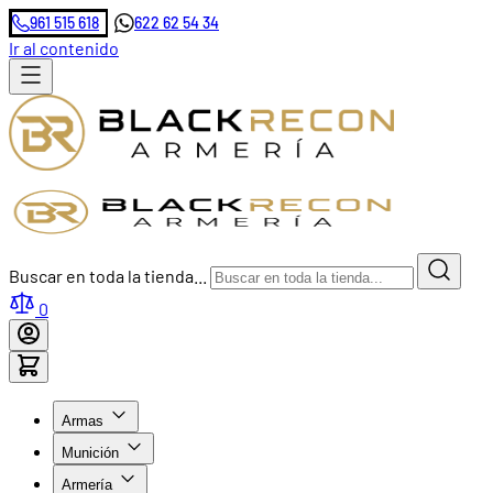
961 515 618
622 62 54 34
Ir al contenido
Buscar en toda la tienda...
0
Armas
Munición
Armería