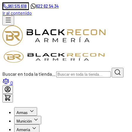
961 515 618
622 62 54 34
Ir al contenido
Buscar en toda la tienda...
0
Armas
Munición
Armería