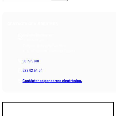
CONTACTA CON NOSOTROS
Armería Blackrecon
C/ Planxistes, 1
Polígono Industrial "La Mina"
46200 Paiporta (Valencia) España
961 515 618
622 62 54 34
Contáctenos por correo electrónico.
GUIA DE COMPRA