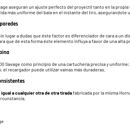
ge aseguran un ajuste perfecto del proyectil tanto en la propia 
ida más uniforme del bala en el instante del tiro, asegurandote 
 paredes
in lugar a dudas que éste factor es diferenciador de cara a un d
para que de esta forma éste elemento influya a favor de una alta p
aina
300 Savage como principio de una cartuchería precisa y uniforme
, el recargador puede utilizar vainas más duraderas.
onsistentes
ual a cualquier otra de otra tirada
fabricada por la misma Horn
ircunstancia.
ge