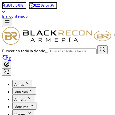
961 515 618
622 62 54 34
Ir al contenido
Buscar en toda la tienda...
0
Armas
Munición
Armería
Monturas
Visores