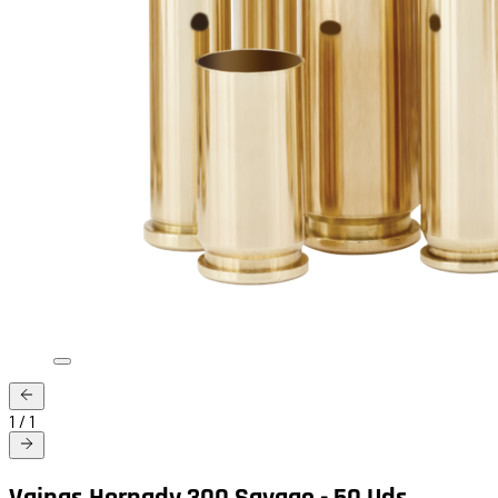
1
/
1
Vainas Hornady 300 Savage - 50 Uds.