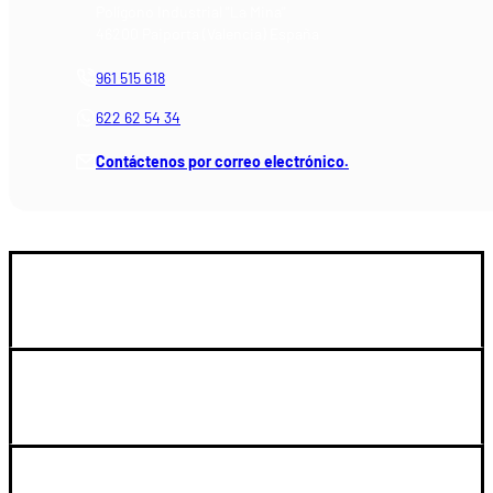
Polígono Industrial "La Mina"
46200 Paiporta (Valencia) España
961 515 618
622 62 54 34
Contáctenos por correo electrónico.
GUIA DE COMPRA
SOPORTE