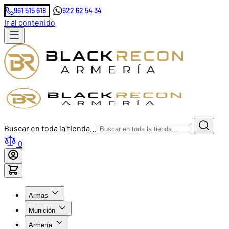
961 515 618
622 62 54 34
Ir al contenido
Buscar en toda la tienda...
0
Armas
Munición
Armería